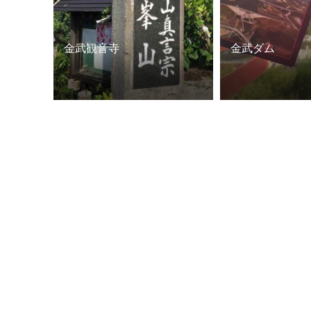
金武観音寺
金武ダム