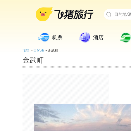
机票
酒店
飞猪
>
目的地
>
金武町
金武町