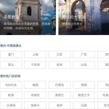
圣婴教堂
麦哲伦十字架
屋顶是描绘天堂景象的壁画，壁画相
宿务标志性教堂
对简陋，但很有历史感。
境内·中国港澳台
厦门
上海
江苏
广东
西
黄山
千岛湖
杭州
山东
重
境外热门目的地
马尔代夫
泰国
巴厘岛
韩国
美
欧洲
菲律宾
新西兰
斯里兰卡
马来
大溪地
加拿大
迪拜
法国
意