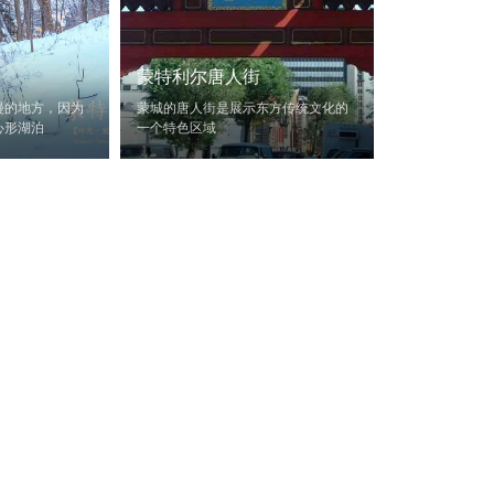
蒙特利尔唐人街
漫的地方，因为
蒙城的唐人街是展示东方传统文化的
心形湖泊
一个特色区域