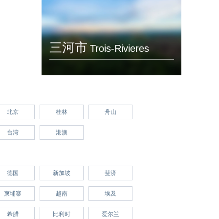
三河市
Trois-Rivieres
北京
桂林
舟山
台湾
港澳
德国
新加坡
斐济
柬埔寨
越南
埃及
希腊
比利时
爱尔兰