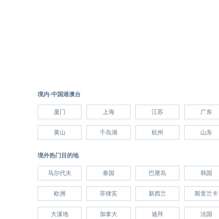
境内·中国港澳台
厦门
上海
江苏
广东
黄山
千岛湖
杭州
山东
境外热门目的地
马尔代夫
泰国
巴厘岛
韩国
欧洲
菲律宾
新西兰
斯里兰卡
大溪地
加拿大
迪拜
法国