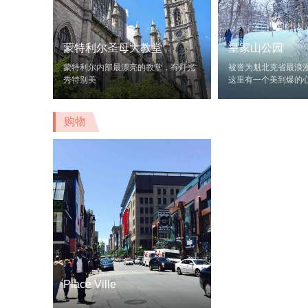
蒙特利尔圣母大教堂
皇家山公园
蒙特利尔内部最漂亮的教堂，有灯光
被誉为魁北克省最浪
秀特别美
这里有一个美到爆的
购物
Place Ville