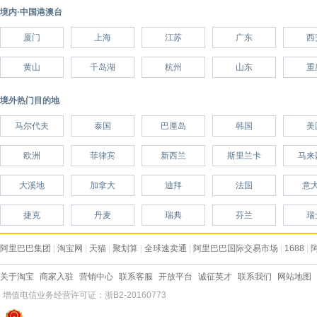
境内·中国港澳台
厦门
上海
江苏
广东
西
黄山
千岛湖
杭州
山东
重
境外热门目的地
马尔代夫
泰国
巴厘岛
韩国
美
欧洲
菲律宾
新西兰
斯里兰卡
马来
大溪地
加拿大
迪拜
法国
意
捷克
丹麦
瑞典
芬兰
瑞
阿里巴巴集团
|
淘宝网
|
天猫
|
聚划算
|
全球速卖通
|
阿里巴巴国际交易市场
|
1688
|
关于淘宝
商家入驻
营销中心
联系客服
开放平台
诚征英才
联系我们
网站地图
增值电信业务经营许可证：浙B2-20160773