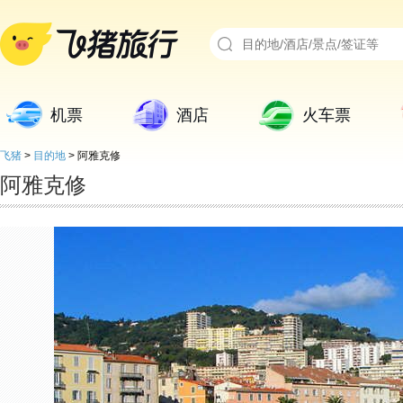
机票
酒店
火车票
飞猪
>
目的地
>
阿雅克修
阿雅克修