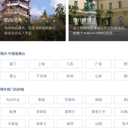
帕拉塔角
费什博物馆
海岛特色建筑，曾是渔民领航标志，
这个博物馆是拿破仑的叔叔建造的。
保佑岛民出入平安
收藏了大批14-19世纪的意...
境内·中国港澳台
厦门
上海
江苏
广东
西
黄山
千岛湖
杭州
山东
重
境外热门目的地
马尔代夫
泰国
巴厘岛
韩国
美
欧洲
菲律宾
新西兰
斯里兰卡
马来
大溪地
加拿大
迪拜
法国
意