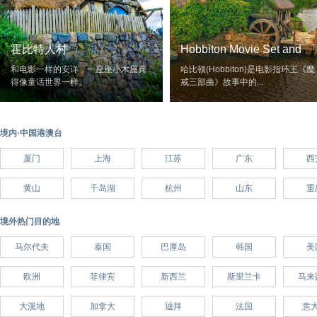
霍比特人村
Hobbiton Movie Set and
Farm Tours
和电影一样的安详，一座座小木屋真
哈比顿(Hobbiton)是电影指环王《魔
得像童话世界一样。
戒三部曲》故事中的...
境内·中国港澳台
厦门
上海
江苏
广东
西
黄山
千岛湖
杭州
山东
重
境外热门目的地
马尔代夫
泰国
巴厘岛
韩国
美
欧洲
菲律宾
新西兰
斯里兰卡
马来
大溪地
加拿大
迪拜
法国
意