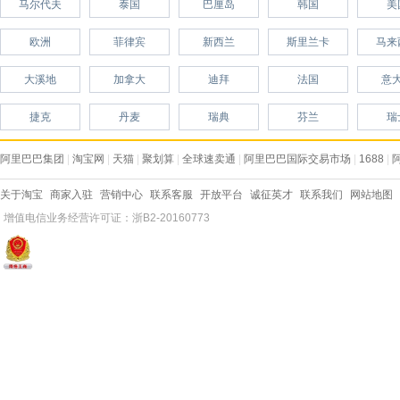
马尔代夫
泰国
巴厘岛
韩国
美
欧洲
菲律宾
新西兰
斯里兰卡
马来
大溪地
加拿大
迪拜
法国
意
捷克
丹麦
瑞典
芬兰
瑞
阿里巴巴集团
|
淘宝网
|
天猫
|
聚划算
|
全球速卖通
|
阿里巴巴国际交易市场
|
1688
|
关于淘宝
商家入驻
营销中心
联系客服
开放平台
诚征英才
联系我们
网站地图
增值电信业务经营许可证：浙B2-20160773