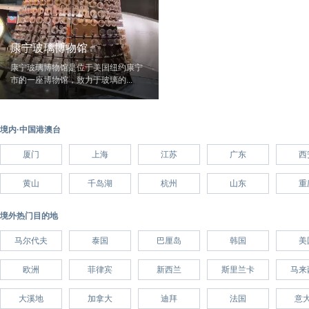
康宁玻璃博物馆
康宁玻璃博物馆是位于美国纽约康宁
市的一座博物馆，致力于玻璃的...
境内·中国港澳台
厦门
上海
江苏
广东
西
黄山
千岛湖
杭州
山东
重
境外热门目的地
马尔代夫
泰国
巴厘岛
韩国
美
欧洲
菲律宾
新西兰
斯里兰卡
马来
大溪地
加拿大
迪拜
法国
意