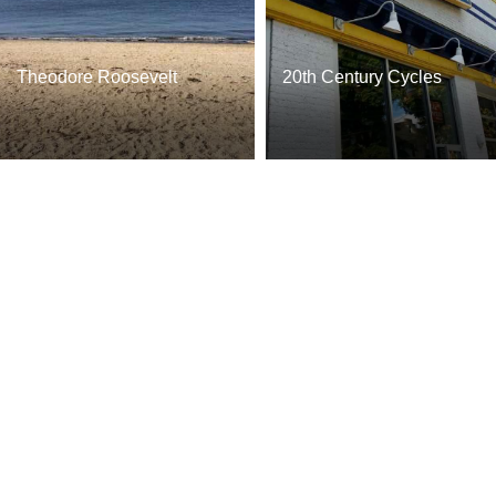
Theodore Roosevelt
20th Century Cycles
Memorial Park