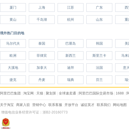
厦门
上海
江苏
广东
西
黄山
千岛湖
杭州
山东
重
境外热门目的地
马尔代夫
泰国
巴厘岛
韩国
美
欧洲
菲律宾
新西兰
斯里兰卡
马来
大溪地
加拿大
迪拜
法国
意
捷克
丹麦
瑞典
芬兰
瑞
阿里巴巴集团
|
淘宝网
|
天猫
|
聚划算
|
全球速卖通
|
阿里巴巴国际交易市场
|
1688
|
关于淘宝
商家入驻
营销中心
联系客服
开放平台
诚征英才
联系我们
网站地图
增值电信业务经营许可证：浙B2-20160773