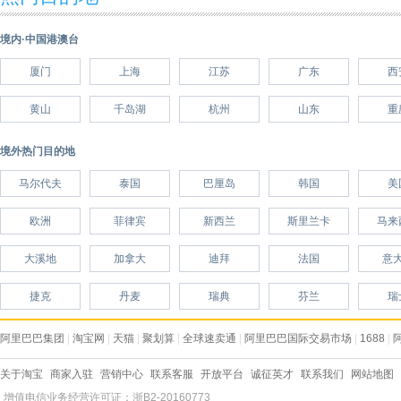
境内·中国港澳台
厦门
上海
江苏
广东
西
黄山
千岛湖
杭州
山东
重
境外热门目的地
马尔代夫
泰国
巴厘岛
韩国
美
欧洲
菲律宾
新西兰
斯里兰卡
马来
大溪地
加拿大
迪拜
法国
意
捷克
丹麦
瑞典
芬兰
瑞
阿里巴巴集团
|
淘宝网
|
天猫
|
聚划算
|
全球速卖通
|
阿里巴巴国际交易市场
|
1688
|
关于淘宝
商家入驻
营销中心
联系客服
开放平台
诚征英才
联系我们
网站地图
增值电信业务经营许可证：浙B2-20160773