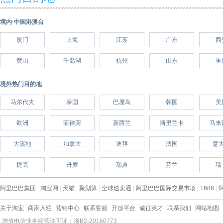
境内·中国港澳台
厦门
上海
江苏
广东
西
黄山
千岛湖
杭州
山东
重
境外热门目的地
马尔代夫
泰国
巴厘岛
韩国
美
欧洲
菲律宾
新西兰
斯里兰卡
马来
大溪地
加拿大
迪拜
法国
意
捷克
丹麦
瑞典
芬兰
瑞
阿里巴巴集团
|
淘宝网
|
天猫
|
聚划算
|
全球速卖通
|
阿里巴巴国际交易市场
|
1688
|
关于淘宝
商家入驻
营销中心
联系客服
开放平台
诚征英才
联系我们
网站地图
增值电信业务经营许可证：浙B2-20160773