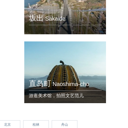
坂出
Sakaide
直岛町
Naoshima-cho
游逛美术馆，拍照文艺范儿
北京
桂林
舟山