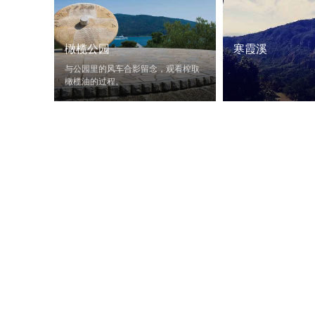
橄榄公园
寒霞溪
与公园里的风车合影留念，观看榨取
橄榄油的过程。