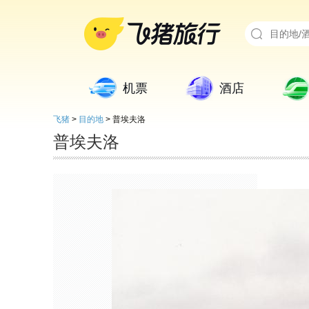
机票
酒店
飞猪
>
目的地
>
普埃夫洛
普埃夫洛