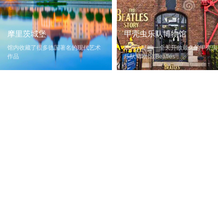
摩里茨城堡
甲壳虫乐队博物馆
馆内收藏了很多德国著名的现代艺术
欧洲大陆唯一全天开放最久的甲壳虫
作品
乐队博物馆(Beatles ...