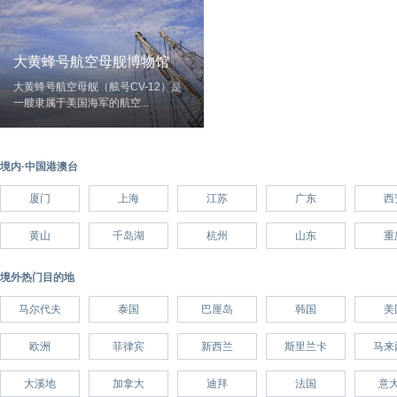
大黄蜂号航空母舰博物馆
大黄蜂号航空母舰（舷号CV-12）是
一艘隶属于美国海军的航空...
境内·中国港澳台
厦门
上海
江苏
广东
西
黄山
千岛湖
杭州
山东
重
境外热门目的地
马尔代夫
泰国
巴厘岛
韩国
美
欧洲
菲律宾
新西兰
斯里兰卡
马来
大溪地
加拿大
迪拜
法国
意