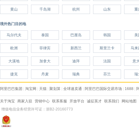
黄山
千岛湖
杭州
山东
重
境外热门目的地
马尔代夫
泰国
巴厘岛
韩国
美
欧洲
菲律宾
新西兰
斯里兰卡
马来
大溪地
加拿大
迪拜
法国
意
捷克
丹麦
瑞典
芬兰
瑞
阿里巴巴集团
|
淘宝网
|
天猫
|
聚划算
|
全球速卖通
|
阿里巴巴国际交易市场
|
1688
|
关于淘宝
商家入驻
营销中心
联系客服
开放平台
诚征英才
联系我们
网站地图
增值电信业务经营许可证：浙B2-20160773