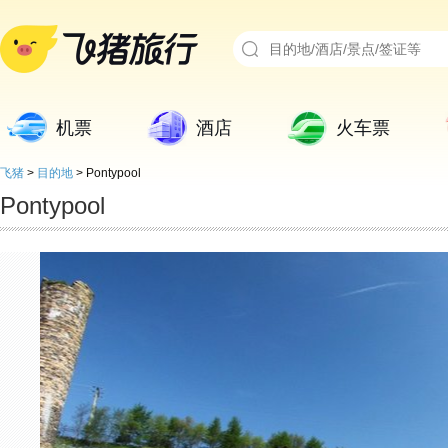
机票
酒店
火车票
飞猪
>
目的地
>
Pontypool
Pontypool