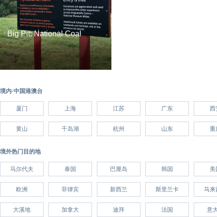
Big Pit: National Coal
Museum
境内·中国港澳台
厦门
上海
江苏
广东
西
黄山
千岛湖
杭州
山东
重
境外热门目的地
马尔代夫
泰国
巴厘岛
韩国
美
欧洲
菲律宾
新西兰
斯里兰卡
马来
大溪地
加拿大
迪拜
法国
意