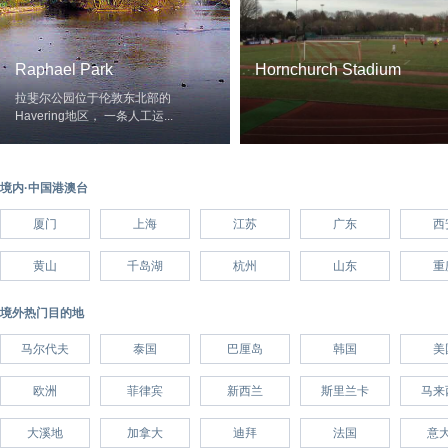
Raphael Park
Hornchurch Stadium
拉斐尔公园位于伦敦东北部的
Havering地区， 一条人工运...
境内·中国港澳台
厦门
上海
江苏
广东
西
黄山
千岛湖
杭州
山东
重
境外热门目的地
马尔代夫
泰国
巴厘岛
韩国
美
欧洲
菲律宾
新西兰
斯里兰卡
马来
大溪地
加拿大
迪拜
法国
意