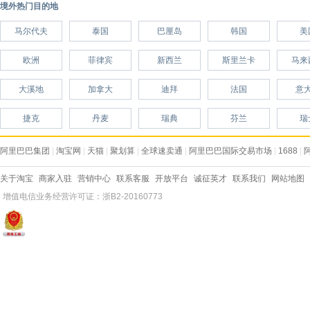
境外热门目的地
马尔代夫
泰国
巴厘岛
韩国
美
欧洲
菲律宾
新西兰
斯里兰卡
马来
大溪地
加拿大
迪拜
法国
意
捷克
丹麦
瑞典
芬兰
瑞
阿里巴巴集团
|
淘宝网
|
天猫
|
聚划算
|
全球速卖通
|
阿里巴巴国际交易市场
|
1688
|
关于淘宝
商家入驻
营销中心
联系客服
开放平台
诚征英才
联系我们
网站地图
增值电信业务经营许可证：浙B2-20160773