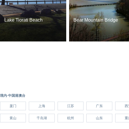
Lake Tiorati Beach
Bear Mountain Bridge
境内·中国港澳台
厦门
上海
江苏
广东
西
黄山
千岛湖
杭州
山东
重