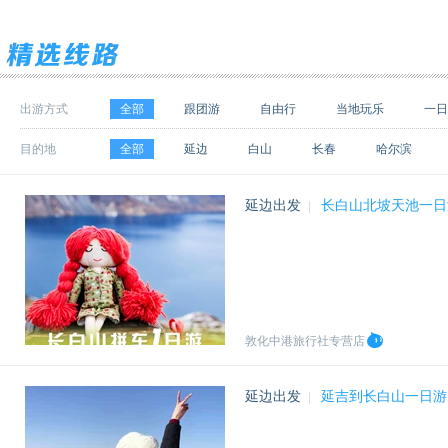
出游方式
全部
跟团游
自由行
当地玩乐
一日
目的地
全部
延边
白山
长春
哈尔滨
呼伦贝尔
盘锦
本溪
大连
葫芦岛
延边出发
长白山北坡天池一日
|
秦皇岛
黑河
海参崴
兴安
北京
双鸭山
四平
白城
辽源
邯郸
敦化中港旅行社专营店
延边出发
延吉到长白山一日游
|