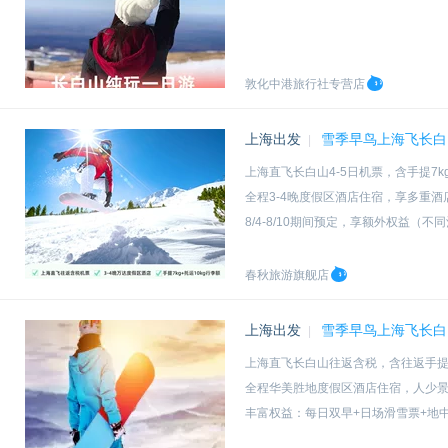
敦化中港旅行社专营店
上海出发
雪季早鸟上海飞长白
|
上海直飞长白山4-5日机票，含手提7k
全程3-4晚度假区酒店住宿，享多重酒
8/4-8/10期间预定，享额外权益（
云巅观雪暖心套餐/酒店下午茶（2选1）
春秋旅游旗舰店
上海出发
雪季早鸟上海飞长白
|
上海直飞长白山往返含税，含往返手提7k
全程华美胜地度假区酒店住宿，人少
丰富权益：每日双早+日场滑雪票+地中
丰富权益：陶艺体验+漫江漂流体验+UT