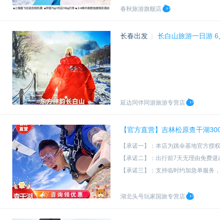
春秋旅游旗舰店
长春出发
长白山旅游一日游 
|
延边同伴同游旅游专营店
【官方直营】吉林松原查干湖30
【承诺一】：本店为跳伞基地官方授
【承诺二】：出行前7天无理由免费退
【承诺三】：支持临时约加急单服务
【承诺四】：国际USPA资深带跳教练
湖北头号玩家国旅专营店