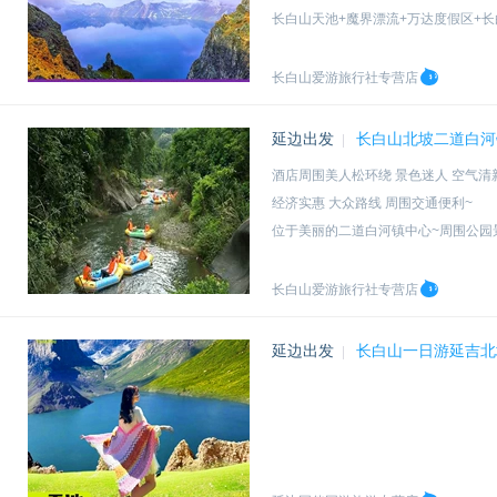
长白山天池+魔界漂流+万达度假区+
当地全程温泉酒店+延吉大学附近酒店
长白山爱游旅行社专营店
延边出发
长白山北坡二道白河
|
酒店周围美人松环绕 景色迷人 空气清
经济实惠 大众路线 周围交通便利~
位于美丽的二道白河镇中心~周围公园
酒店对面是共享单车 为你游玩小镇提
长白山爱游旅行社专营店
延边出发
长白山一日游延吉北
|