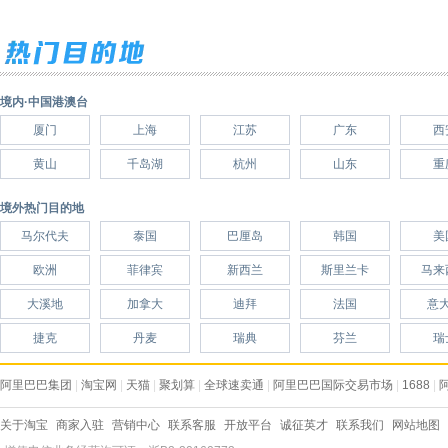
境内·中国港澳台
厦门
上海
江苏
广东
西
黄山
千岛湖
杭州
山东
重
境外热门目的地
马尔代夫
泰国
巴厘岛
韩国
美
欧洲
菲律宾
新西兰
斯里兰卡
马来
大溪地
加拿大
迪拜
法国
意
捷克
丹麦
瑞典
芬兰
瑞
阿里巴巴集团
|
淘宝网
|
天猫
|
聚划算
|
全球速卖通
|
阿里巴巴国际交易市场
|
1688
|
关于淘宝
商家入驻
营销中心
联系客服
开放平台
诚征英才
联系我们
网站地图