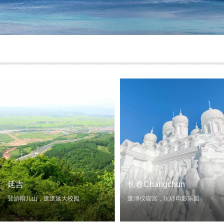
延吉
长春Changchun
登游帽儿山，逛逛延大校园
逛溥仪寝宫，玩转电影乐园