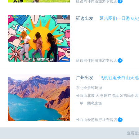
延边同伴同游旅游专营店
延边出发
延吉图们一日游 6
|
延边同伴同游旅游专营店
广州出发
飞机往返长白山天池
|
东北全景纯玩游
长白山北坡 天池 网红漂流 延吉民俗园
一单一团私家游
无购物无自费
长白山爱游旅行社专营店
查看更