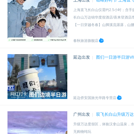
上海出发
错峰好时节 上海直飞
|
上海直飞长白山仅需约2.5小时；含手提7
长白山万达锦华度假酒店/喜来登酒店/
【一日穿越冬春】山脚溪流潺潺，山
【亲子度假】度假小镇：大剧院、商
春秋旅游旗舰店
延边出发
图们一日游半日游V
|
延边侨安国旅光华路专营店
广州出发
双飞长白山升级万达
|
升级万达度假区，体验汉拿山温泉，
无购物纯玩