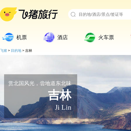
机票
酒店
火车票
飞猪
>
目的地
>
吉林
赏北国风光，尝地道东北味
吉林
Ji Lin