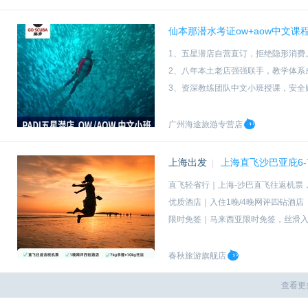
仙本那潜水考证ow+aow中文课程 
1、五星潜店自营直订，拒绝隐形消费
2、八年本土老店强强联手，教学体系
3、资深教练团队中文小班授课，安全
4、潜水+住宿+接送机一站式服务，
广州海途旅游专营店
上海出发
上海直飞沙巴亚庇6
|
直飞轻省行｜上海-沙巴直飞往返机票，
优质酒店｜入住1晚/4晚网评四钻酒店
限时免签｜马来西亚限时免签，丝滑
高性价比组合｜免签+含税价覆盖机票+
春秋旅游旗舰店
查看更