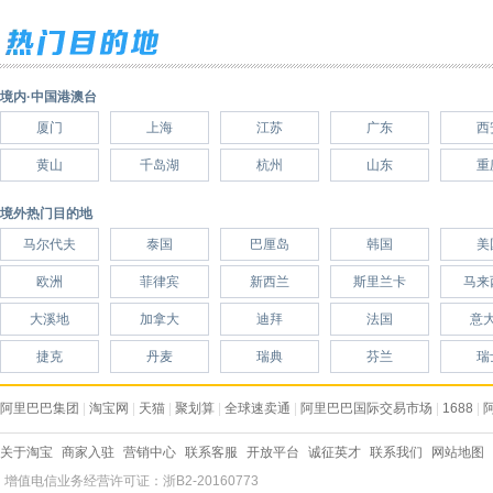
境内·中国港澳台
厦门
上海
江苏
广东
西
黄山
千岛湖
杭州
山东
重
境外热门目的地
马尔代夫
泰国
巴厘岛
韩国
美
欧洲
菲律宾
新西兰
斯里兰卡
马来
大溪地
加拿大
迪拜
法国
意
捷克
丹麦
瑞典
芬兰
瑞
阿里巴巴集团
|
淘宝网
|
天猫
|
聚划算
|
全球速卖通
|
阿里巴巴国际交易市场
|
1688
|
关于淘宝
商家入驻
营销中心
联系客服
开放平台
诚征英才
联系我们
网站地图
增值电信业务经营许可证：浙B2-20160773