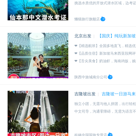
挑选水质优的开放式潜水区域，边考
懒猫保证诗巴丹名额（自家名额），
懒猫旅行旗舰店
北京出发
【国庆】纯玩新加坡
|
❤【精选航班】全国多地直飞，精选优
❤【品质住宿】新加坡马来西亚段网评
❤【舌尖美食】奶油虾，海南鸡饭，娘
❤【缤纷景点】畅游鱼尾狮公园，滨海
陕西中旅城南分公司
吉隆坡出发
吉隆坡一日游马来
|
独立小团，无需与他人拼团，出行轻
中文司导，沟通零障碍，无需为语言
桂林中国国旅专营店