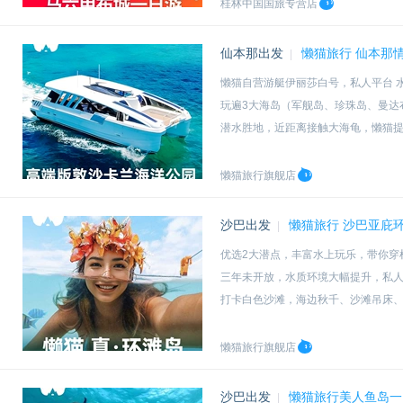
桂林中国国旅专营店
仙本那出发
懒猫旅行 仙本那
|
懒猫自营游艇伊丽莎白号，私人平台 
玩遍3大海岛（军舰岛、珍珠岛、曼达
潜水胜地，近距离接触大海龟，懒猫
闻名遐迩的海洋公园，拥有马来西亚
懒猫旅行旗舰店
沙巴出发
懒猫旅行 沙巴亚庇
|
优选2大潜点，丰富水上玩乐，带你穿
三年未开放，水质环境大幅提升，私
打卡白色沙滩，海边秋千、沙滩吊床
市区坐车到码头时间短，提供中文导
懒猫旅行旗舰店
沙巴出发
懒猫旅行美人鱼岛一
|