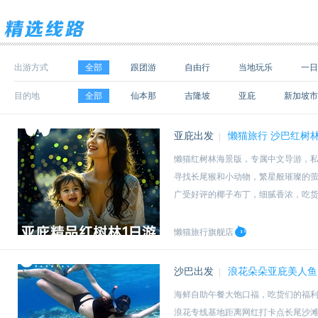
出游方式
全部
跟团游
自由行
当地玩乐
一日
目的地
全部
仙本那
吉隆坡
亚庇
新加坡市
邦邦岛
兰卡威
槟城
热浪岛
圣淘沙
亚庇出发
懒猫旅行 沙巴红树林
|
美人鱼岛
新山
樟宜
西海岸省
斗湖
懒猫红树林海景版，专属中文导游，
泗水
浪中岛
怡保
新加坡
瓜拉雪兰
寻找长尾猴和小动物，繁星般璀璨的
刁曼岛
科莫多
沙美岛
古晋
斯里巴
广受好评的椰子布丁，细腻香浓，吃
绿中海
圣淘沙岛
民丹岛
清迈
马尼
行程休闲好玩，可搭配美人鱼岛，一
哥打丁宜
外南梦县
奥克兰
巴生港
懒猫旅行旗舰店
皮皮岛
象岛
近打县
金边
首尔
沙巴出发
浪花朵朵亚庇美人鱼
|
海鲜自助午餐大饱口福，吃货们的福
浪花专线基地距离网红打卡点长尾沙滩