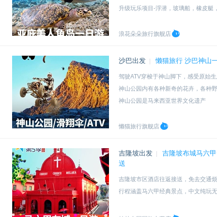
升级玩乐项目-浮潜，玻璃船，橡皮艇
搭配孟河红树林，一次打卡2大热门项
浪花朵朵旅行旗舰店
沙巴出发
懒猫旅行 沙巴神山一
|
驾驶ATV穿梭于神山脚下，感受原始生
神山公园内有各种新奇的花卉，各种
神山公园是马来西亚世界文化遗产
中文导游全程带领，亚庇市内往返酒
懒猫旅行旗舰店
吉隆坡出发
吉隆坡布城马六甲
|
送
吉隆坡市区酒店往返接送，免去交通
行程涵盖马六甲经典景点，中文纯玩
自营车队，优质中文司导，提前一天
全程中文服务，新增品质专车，体验