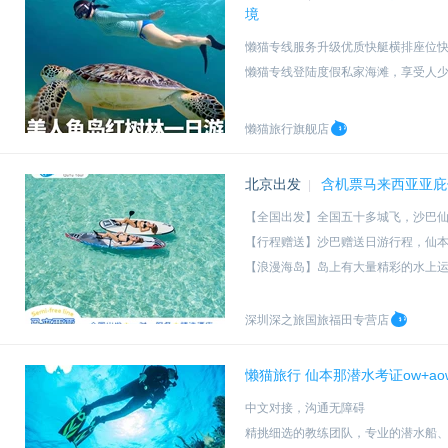
境
懒猫专线服务升级优质快艇横排座位快
懒猫专线登陆度假私家海滩，享受人
美人鱼岛+梦幻Kawa，一次出行玩
提供水上玩具，体验游泳圣地的魅力
懒猫旅行旗舰店
北京出发
含机票马来西亚亚庇
|
【全国出发】全国五十多城飞，沙巴
【行程赠送】沙巴赠送日游行程，仙
【浪漫海岛】岛上有大量精彩的水上
【品质保障】趣途多年海岛操作经验
深圳深之旅国旅福田专营店
懒猫旅行 仙本那潜水考证ow+a
中文对接，沟通无障碍
精挑细选的教练团队，专业的潜水船