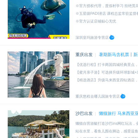
※官方授权代理，度假村学习 拒绝荒
※五星级PADI潜店 课程总监常驻监
※官方认证店铺贴心无忧
※可代预订民宿青旅、诗巴丹名额、
深圳皇玛旅游专营店
重庆出发
暑期新马含机票丨新
|
【优选行程】打卡两国四城经典景点，圣
【蜜月亲子游】可选择升级环球影城+
【精选酒店】升级马来西亚四钻酒店
【家门口接送】当地机场组团，中国
重庆悠程去哪儿国旅专营店
沙巴出发
懒猫旅行 马来西亚
|
懒猫自营游艇打造沙巴ins网红玩法
站在水里，看鱼儿围在脚边，感受逗