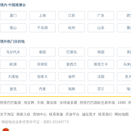
境内·中国港澳台
厦门
上海
江苏
广东
西
黄山
千岛湖
杭州
山东
重
境外热门目的地
马尔代夫
泰国
巴厘岛
韩国
美
欧洲
菲律宾
新西兰
斯里兰卡
马来
大溪地
加拿大
迪拜
法国
意
捷克
丹麦
瑞典
芬兰
瑞
阿里巴巴集团
|
淘宝网
|
天猫
|
聚划算
|
全球速卖通
|
阿里巴巴国际交易市场
|
1688
|
关于淘宝
商家入驻
营销中心
联系客服
开放平台
诚征英才
联系我们
网站地图
增值电信业务经营许可证：浙B2-20160773