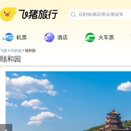
机票
酒店
火车票
飞猪
>
目的地
>
颐和园
颐和园