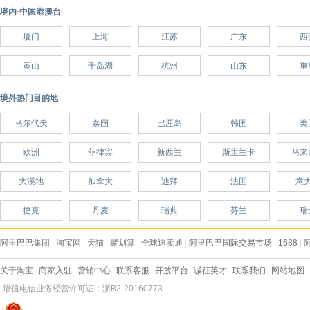
境内·中国港澳台
厦门
上海
江苏
广东
西
黄山
千岛湖
杭州
山东
重
境外热门目的地
马尔代夫
泰国
巴厘岛
韩国
美
欧洲
菲律宾
新西兰
斯里兰卡
马来
大溪地
加拿大
迪拜
法国
意
捷克
丹麦
瑞典
芬兰
瑞
阿里巴巴集团
|
淘宝网
|
天猫
|
聚划算
|
全球速卖通
|
阿里巴巴国际交易市场
|
1688
|
关于淘宝
商家入驻
营销中心
联系客服
开放平台
诚征英才
联系我们
网站地图
增值电信业务经营许可证：浙B2-20160773