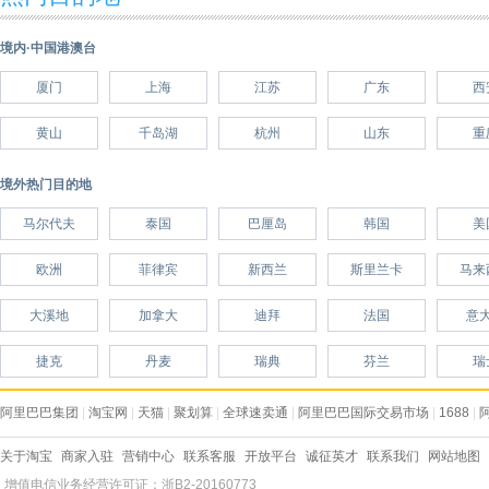
境内·中国港澳台
厦门
上海
江苏
广东
西
黄山
千岛湖
杭州
山东
重
境外热门目的地
马尔代夫
泰国
巴厘岛
韩国
美
欧洲
菲律宾
新西兰
斯里兰卡
马来
大溪地
加拿大
迪拜
法国
意
捷克
丹麦
瑞典
芬兰
瑞
阿里巴巴集团
|
淘宝网
|
天猫
|
聚划算
|
全球速卖通
|
阿里巴巴国际交易市场
|
1688
|
关于淘宝
商家入驻
营销中心
联系客服
开放平台
诚征英才
联系我们
网站地图
增值电信业务经营许可证：浙B2-20160773