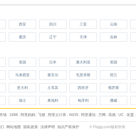
西安
四川
三亚
云南
重庆
辽宁
天津
吉林
美国
日本
澳大利亚
英国
马来西亚
塞舌尔
毛里求斯
荷兰
意大利
土耳其
西班牙
俄罗斯
瑞士
奥地利
匈牙利
挪威
市场
|
1688
|
阿里妈妈
|
飞猪
|
阿里云计算
|
AliOS
|
阿里通信
|
万网
|
高德
|
UC
|
友盟
|
我们
网站地图
隐私政策
法律声明
知识产权保护
© Fliggy.com版权所有