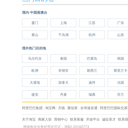
境内·中国港澳台
厦门
上海
江苏
广东
黄山
千岛湖
杭州
山东
境外热门目的地
马尔代夫
泰国
巴厘岛
韩国
欧洲
菲律宾
新西兰
斯里兰卡
大溪地
加拿大
迪拜
法国
捷克
丹麦
瑞典
芬兰
阿里巴巴集团
|
淘宝网
|
天猫
|
聚划算
|
全球速卖通
|
阿里巴巴国际交易
关于淘宝
商家入驻
营销中心
联系客服
开放平台
诚征英才
联系
增值电信业务经营许可证：浙B2-20160773