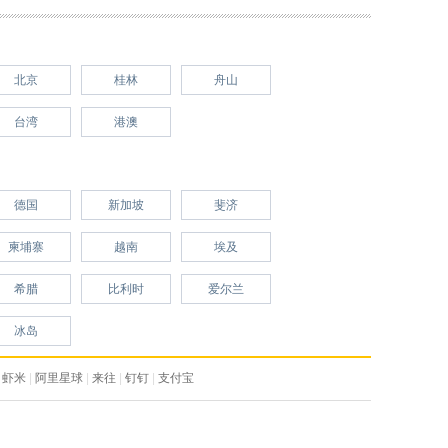
北京
桂林
舟山
台湾
港澳
德国
新加坡
斐济
柬埔寨
越南
埃及
希腊
比利时
爱尔兰
冰岛
虾米
|
阿里星球
|
来往
|
钉钉
|
支付宝