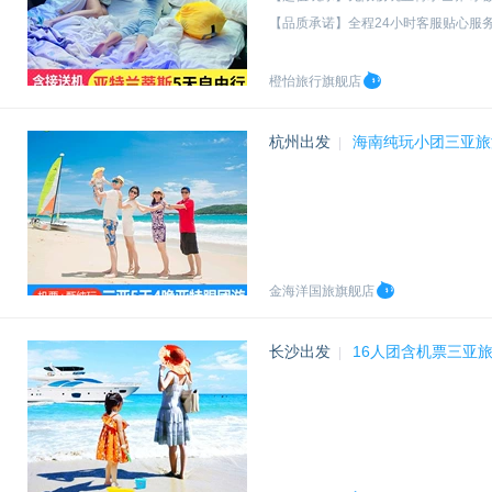
【品质承诺】全程24小时客服贴心服
赠专车接/送机1次、2位大人自助早
橙怡旅行旗舰店
杭州出发
海南纯玩小团三亚旅
|
金海洋国旅旗舰店
长沙出发
16人团含机票三亚
|