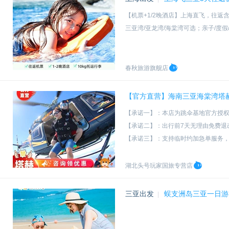
【机票+1/2晚酒店】上海直飞，往返含
三亚湾/亚龙湾/海棠湾可选；亲子/度假/
春秋旅游旗舰店
【官方直营】海南三亚海棠湾塔赫
【承诺一】：本店为跳伞基地官方授
【承诺二】：出行前7天无理由免费退
【承诺三】：支持临时约加急单服务
【承诺四】：国际USPA资深带跳教练
湖北头号玩家国旅专营店
三亚出发
蜈支洲岛三亚一日游
|