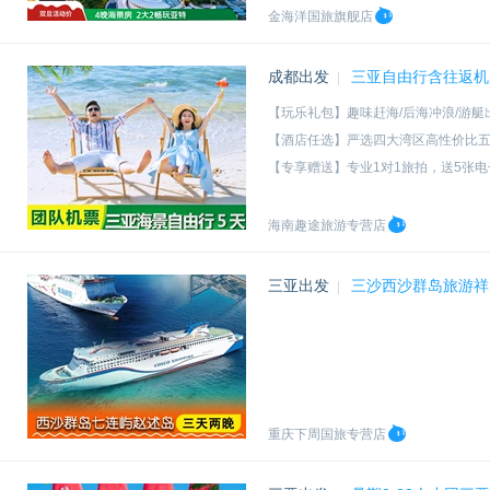
金海洋国旅旗舰店
成都出发
三亚自由行含往返机
|
【玩乐礼包】趣味赶海/后海冲浪/游艇出
【酒店任选】严选四大湾区高性价比
【专享赠送】专业1对1旅拍，送5张电
【优选航班】一手机票资源，无中间
海南趣途旅游专营店
三亚出发
三沙西沙群岛旅游祥
|
重庆下周国旅专营店