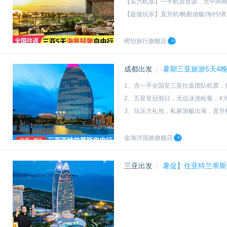
【实力机票】一手机票资源，无中间
【超值玩乐】直升机/帆船游艇/海钓/潜
【品质承诺】全程24小时客服贴心服
橙怡旅行旗舰店
成都出发
暑期三亚旅游5天4
|
1、含一手全国至三亚往返团队机票，
2、五星皇冠假日，无边泳池哈曼，4
3、玩乐大礼包，私家游艇出海，直升机
4、赠酒店早餐+接机，如需页面呈现
金海洋国旅旗舰店
三亚出发
暑促】住亚特兰蒂斯
|