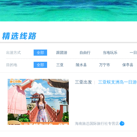
出游方式
全部
跟团游
自由行
当地玩乐
一日
目的地
全部
三亚
陵水县
万宁市
保亭县
琼海市
定安县
三沙
昌江县
儋州市
三亚出发
三亚蜈支洲岛一日游
|
澄迈县
丽江
乌鲁木齐
哈尔滨
西双
塔城
张家界
成都
汕头
白沙县
海南旅总国际旅行社专营店