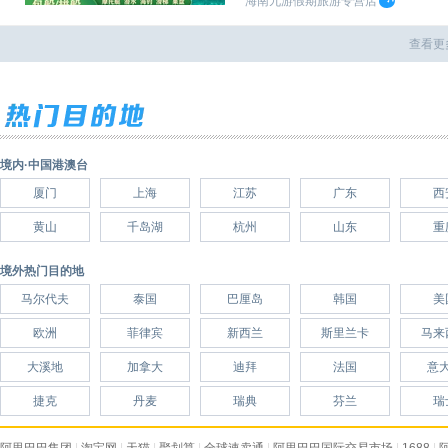
海南九游假期旅游专营店
查看更
境内·中国港澳台
厦门
上海
江苏
广东
西
黄山
千岛湖
杭州
山东
重
境外热门目的地
马尔代夫
泰国
巴厘岛
韩国
美
欧洲
菲律宾
新西兰
斯里兰卡
马来
大溪地
加拿大
迪拜
法国
意
捷克
丹麦
瑞典
芬兰
瑞