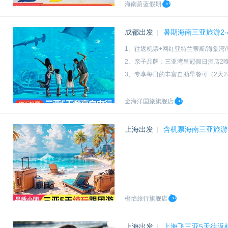
海南蔚蓝假期
成都出发
暑期海南三亚旅游2
|
1、往返机票+网红亚特兰蒂斯/海棠湾
2、亲子品牌：三亚湾皇冠假日酒店2晚
3、专享每日的丰富自助早餐可（2大2
4、赠送双人帆船出海体验一次、岛民
金海洋国旅旗舰店
上海出发
含机票海南三亚旅游
|
橙怡旅行旗舰店
上海出发
上海飞三亚5天往返机
|