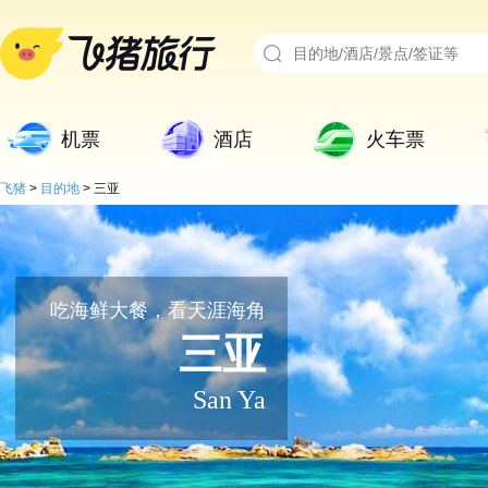
机票
酒店
火车票
飞猪
>
目的地
>
三亚
吃海鲜大餐，看天涯海角
三亚
San Ya