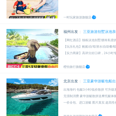
一时玩家旅游旗舰店
福州出发
三亚旅游别墅泳池亲
|
【网红酒店】独栋泳池别墅/拥有私密
【玩乐礼包】帆船/自驾/潜水/自助餐
【实力商家】高评分好口碑，24小时
【实力机票】一手资源杭州上海北京
橙怡旅行旗舰店
北京出发
三亚豪华游艇包船出
|
出海海钓 包艇3小时/低价散拼 可升
无强制消费 豪华游艇散拼送摩托艇体
一价全包、进口游艇 图片真实 超高性
免费游艇自驾体验 码头专业VIP级接