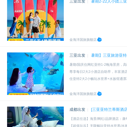
三亚出发
暑期2-22人小团
|
金海洋国旅旗舰店
三亚出发
暑期】三亚旅游亚特
|
暑期/国庆住网红亚特1-2晚海景房，高
尊享每日2大2小酒店自助早，丰富酒
住亚特2大2小畅玩水世界+水族馆通票
自由行套餐1人价，2人订为一套。需
金海洋国旅旗舰店
成都出发
[三亚亚特兰蒂斯酒
|
【酒店任选】海景/网红/品牌酒店：康年
【超值玩乐】无限畅玩亚特水世界/水族