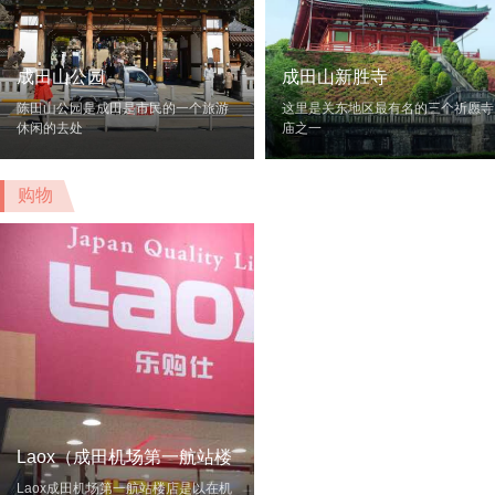
成田山公园
成田山新胜寺
陈田山公园是成田是市民的一个旅游
这里是关东地区最有名的三个祈愿寺
休闲的去处
庙之一
购物
Laox（成田机场第一航站楼
店）
Laox成田机场第一航站楼店是以在机