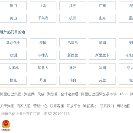
厦门
上海
江苏
广东
西
黄山
千岛湖
杭州
山东
重
境外热门目的地
马尔代夫
泰国
巴厘岛
韩国
美
欧洲
菲律宾
新西兰
斯里兰卡
马来
大溪地
加拿大
迪拜
法国
意
捷克
丹麦
瑞典
芬兰
瑞
阿里巴巴集团
|
淘宝网
|
天猫
|
聚划算
|
全球速卖通
|
阿里巴巴国际交易市场
|
1688
|
关于淘宝
商家入驻
营销中心
联系客服
开放平台
诚征英才
联系我们
网站地图
增值电信业务经营许可证：浙B2-20160773