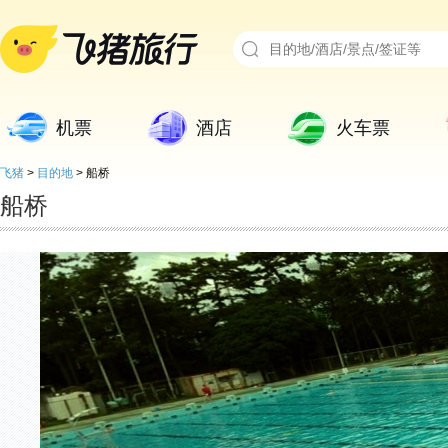
机票
酒店
火车票
飞猪
>
目的地
>
船桥
船桥