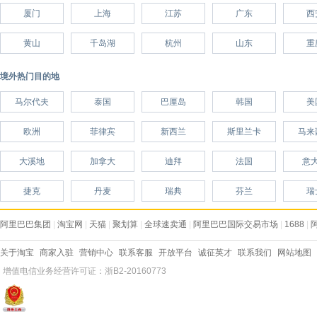
厦门
上海
江苏
广东
西
黄山
千岛湖
杭州
山东
重
境外热门目的地
马尔代夫
泰国
巴厘岛
韩国
美
欧洲
菲律宾
新西兰
斯里兰卡
马来
大溪地
加拿大
迪拜
法国
意
捷克
丹麦
瑞典
芬兰
瑞
阿里巴巴集团
|
淘宝网
|
天猫
|
聚划算
|
全球速卖通
|
阿里巴巴国际交易市场
|
1688
|
关于淘宝
商家入驻
营销中心
联系客服
开放平台
诚征英才
联系我们
网站地图
增值电信业务经营许可证：浙B2-20160773