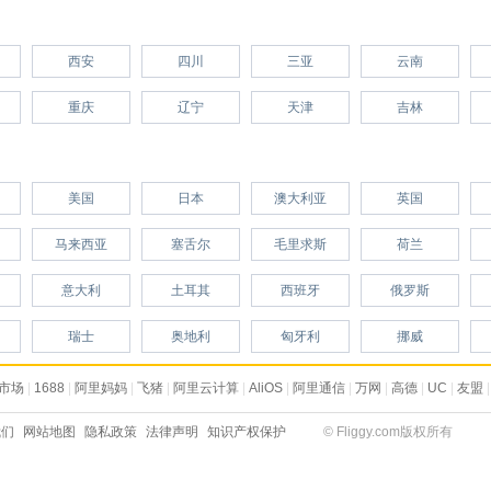
西安
四川
三亚
云南
重庆
辽宁
天津
吉林
美国
日本
澳大利亚
英国
马来西亚
塞舌尔
毛里求斯
荷兰
意大利
土耳其
西班牙
俄罗斯
瑞士
奥地利
匈牙利
挪威
市场
|
1688
|
阿里妈妈
|
飞猪
|
阿里云计算
|
AliOS
|
阿里通信
|
万网
|
高德
|
UC
|
友盟
|
我们
网站地图
隐私政策
法律声明
知识产权保护
© Fliggy.com版权所有