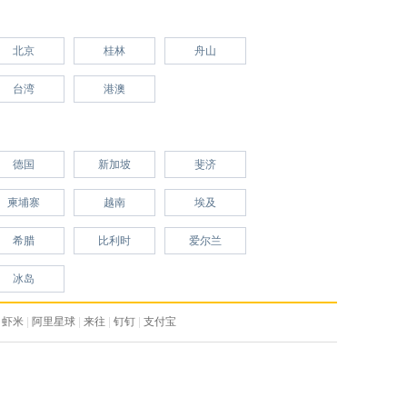
北京
桂林
舟山
台湾
港澳
德国
新加坡
斐济
柬埔寨
越南
埃及
希腊
比利时
爱尔兰
冰岛
虾米
|
阿里星球
|
来往
|
钉钉
|
支付宝