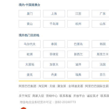
境内·中国港澳台
厦门
上海
江苏
广东
黄山
千岛湖
杭州
山东
境外热门目的地
马尔代夫
泰国
巴厘岛
韩国
欧洲
菲律宾
新西兰
斯里兰卡
大溪地
加拿大
迪拜
法国
捷克
丹麦
瑞典
芬兰
阿里巴巴集团
|
淘宝网
|
天猫
|
聚划算
|
全球速卖通
|
阿里巴巴国际交易
关于淘宝
商家入驻
营销中心
联系客服
开放平台
诚征英才
联系
增值电信业务经营许可证：浙B2-20160773