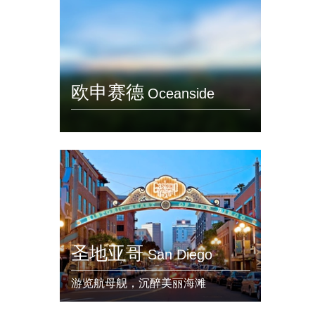
欧申赛德
Oceanside
圣地亚哥
San Diego
游览航母舰，沉醉美丽海滩