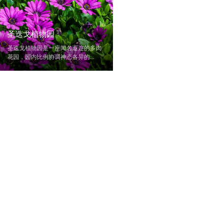
圣迭戈植物园
圣迭戈植物园是一座闻名遐迩的多肉
花园，园内比例协调神态各异的...