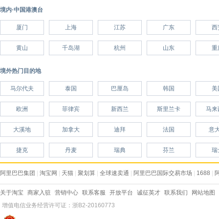
境内·中国港澳台
厦门
上海
江苏
广东
西
黄山
千岛湖
杭州
山东
重
境外热门目的地
马尔代夫
泰国
巴厘岛
韩国
美
欧洲
菲律宾
新西兰
斯里兰卡
马来
大溪地
加拿大
迪拜
法国
意
捷克
丹麦
瑞典
芬兰
瑞
阿里巴巴集团
|
淘宝网
|
天猫
|
聚划算
|
全球速卖通
|
阿里巴巴国际交易市场
|
1688
|
关于淘宝
商家入驻
营销中心
联系客服
开放平台
诚征英才
联系我们
网站地图
增值电信业务经营许可证：浙B2-20160773