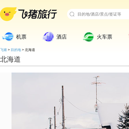
机票
酒店
火车票
飞猪
>
目的地
>
北海道
北海道