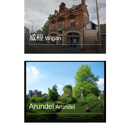
威根
Wigan
Arundel
Arundel