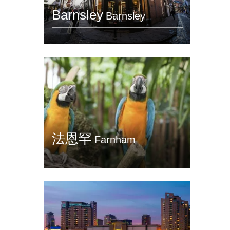
Barnsley
Barnsley
法恩罕
Farnham