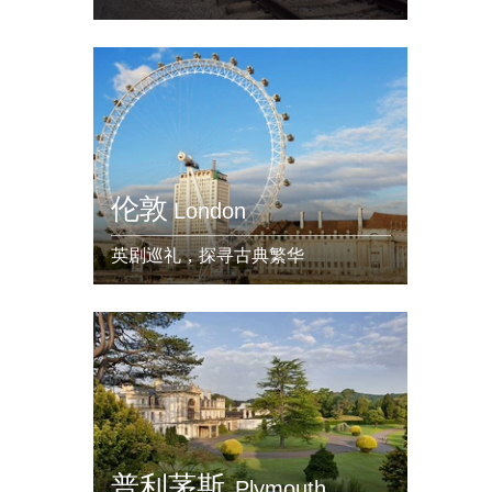
伦敦
London
英剧巡礼，探寻古典繁华
普利茅斯
Plymouth