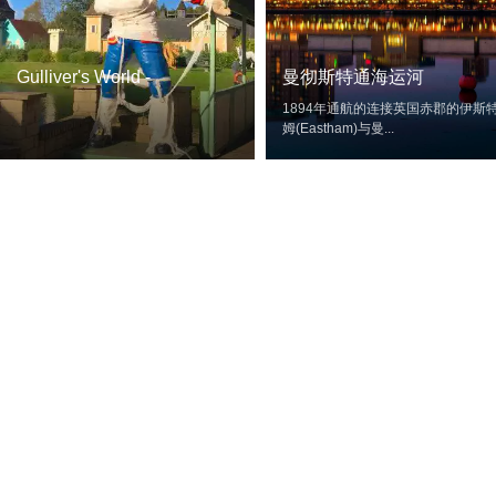
Gulliver's World -
曼彻斯特通海运河
Warrington
1894年通航的连接英国赤郡的伊斯
姆(Eastham)与曼...