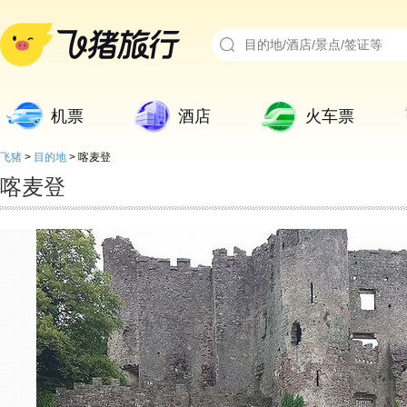
机票
酒店
火车票
飞猪
>
目的地
>
喀麦登
喀麦登