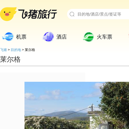
机票
酒店
火车票
飞猪
>
目的地
>
莱尔格
莱尔格