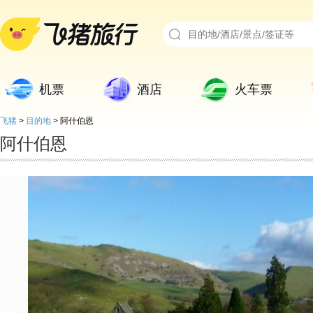
机票
酒店
火车票
飞猪
>
目的地
>
阿什伯恩
阿什伯恩