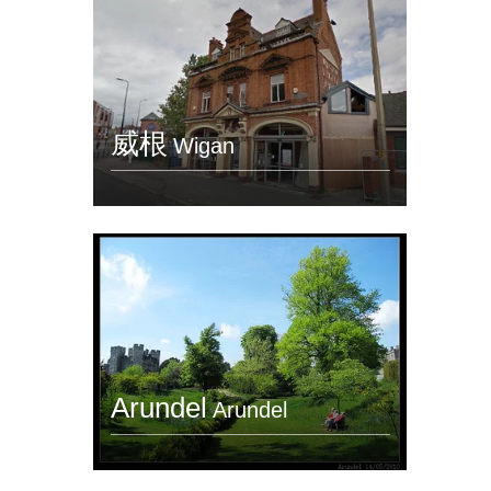
威根
Wigan
Arundel
Arundel