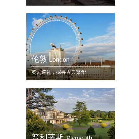
伦敦
London
英剧巡礼，探寻古典繁华
普利茅斯
Plymouth