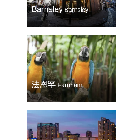
Barnsley
Barnsley
法恩罕
Farnham