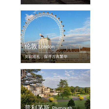
伦敦
London
英剧巡礼，探寻古典繁华
普利茅斯
Plymouth