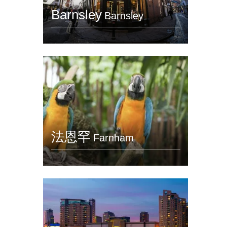
Barnsley
Barnsley
法恩罕
Farnham