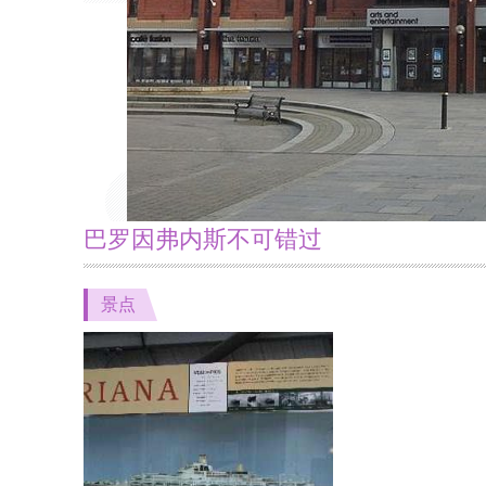
巴罗因弗内斯不可错过
景点