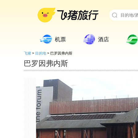
机票
酒店
飞猪
>
目的地
>
巴罗因弗内斯
巴罗因弗内斯