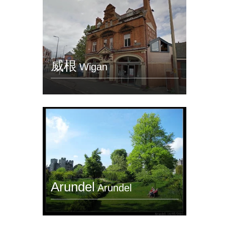
威根
Wigan
Arundel
Arundel