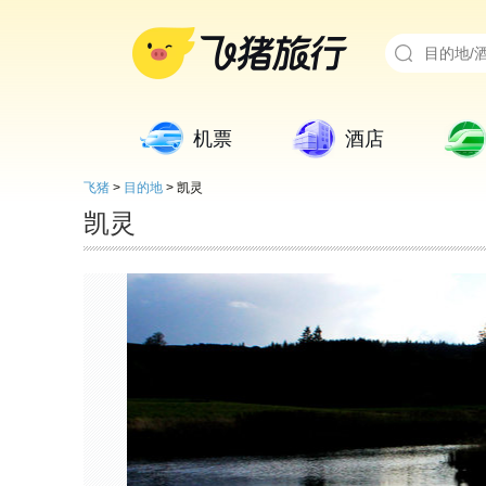
机票
酒店
飞猪
>
目的地
>
凯灵
凯灵