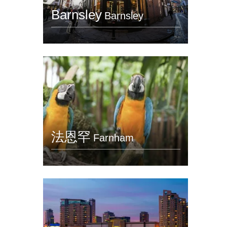
Barnsley
Barnsley
法恩罕
Farnham