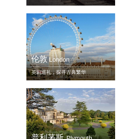
伦敦
London
英剧巡礼，探寻古典繁华
普利茅斯
Plymouth