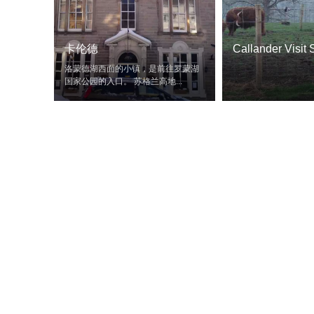
卡伦德
Callander Visit 
Information Cen
洛蒙德湖西面的小镇，是前往罗蒙湖
国家公园的入口。 苏格兰高地...