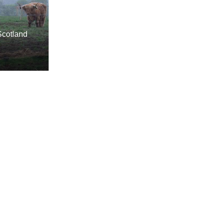
Scotland
tre