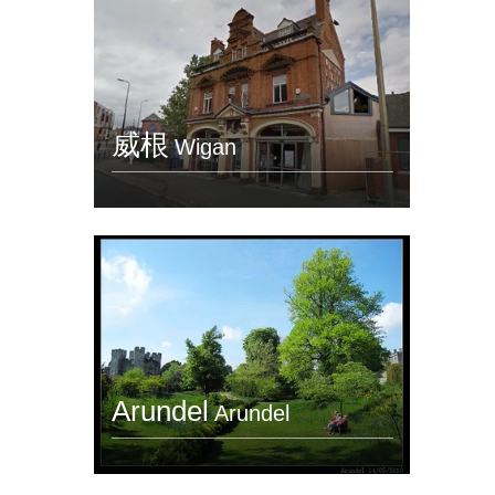
威根
Wigan
Arundel
Arundel