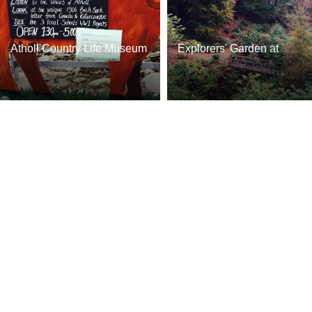
Atholl Country Life Museum
Explorers' Garden at
Pitlochry Theatre